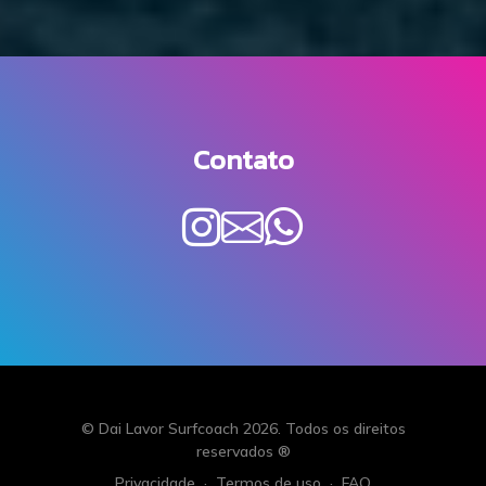
Contato
© Dai Lavor Surfcoach 2026. Todos os direitos
reservados ®
Privacidade
·
Termos de uso
·
FAQ